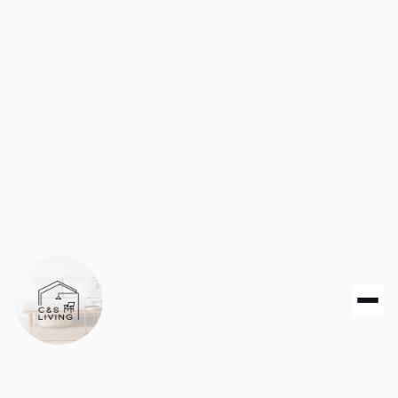
C&S Living GbR