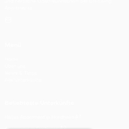
und herzliche Gastfreundschaft bei CS-Living
Apartments.
Menü
Home
Über uns
News & Tipps
Alle Unterkünfte
Beliebteste Unterkünfte
3
Helles Apartment in Hardheim
2