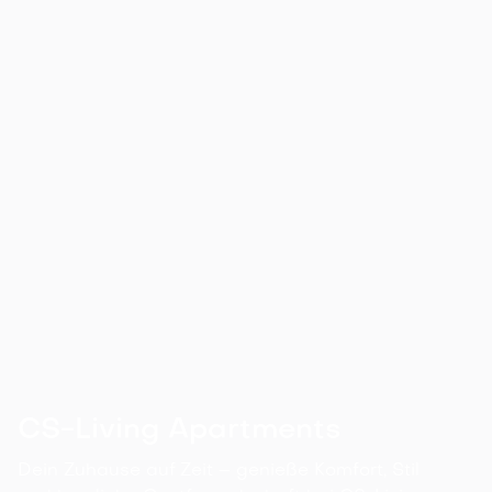
beilegung/Universal­
schlichtungs­stelle
Wir sind nicht bereit oder verpflichtet, an
Streitbeilegungsverfahren vor einer
Verbraucherschlichtungsstelle teilzunehmen.
CS-Living Apartments
Dein Zuhause auf Zeit – genieße Komfort, Stil