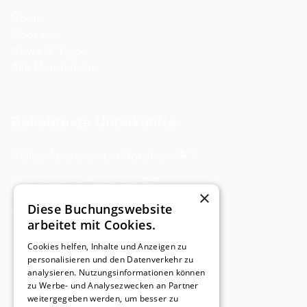
Home
Über uns
News & Tipps
Alle Unterkünfte
Beliebteste Unterkünfte
3
Helles Apartment in Hardheim
2
Apartment in Dertingen
×
Diese Buchungswebsite
4
Apartment in Tauberbischofsheim
arbeitet mit Cookies.
Cookies helfen, Inhalte und Anzeigen zu
personalisieren und den Datenverkehr zu
analysieren. Nutzungsinformationen können
zu Werbe- und Analysezwecken an Partner
weitergegeben werden, um besser zu