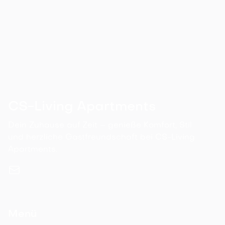
Stéphane Dormoy

reservation@cs-living-apartments.de

+49 15679 569492
CS-Living Apartments
Dein Zuhause auf Zeit – genieße Komfort, Stil
und herzliche Gastfreundschaft bei CS-Living
Apartments.
Menü