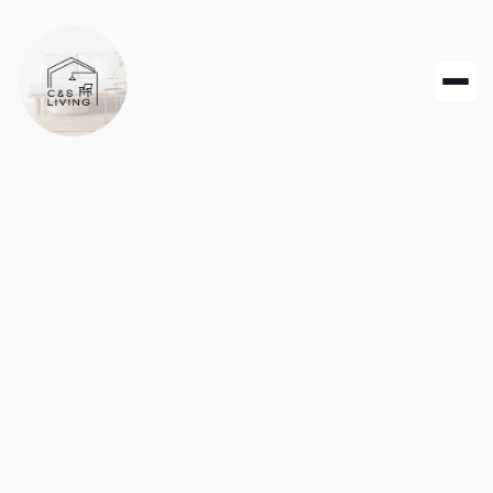
Finde deine ideale
Unterkunft
Egal ob Stadtapartment oder ruhige Oase – hier
wartet dein perfektes Zuhause auf Zeit.

Standort